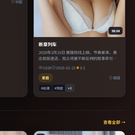
中国
98:04
断章列车
2020年2月23日 美国院线上映。节奏紧凑，悬
念层层递进，观众将被不断反转的叙事牵引。
剪辑利落，信息密度高，适合喜欢烧脑与推理
102K
2020-02-23
8.2
的观众。既有类型片爽感，也保留作者表达，
口碑潜力不俗。
家庭
美国
#动漫
#完结
+
3
查看全部 →