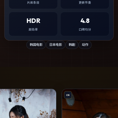
片库条目
更新节奏
HDR
4.8
高码率
口碑均分
韩国电影
日本电影
韩剧
动作
CN