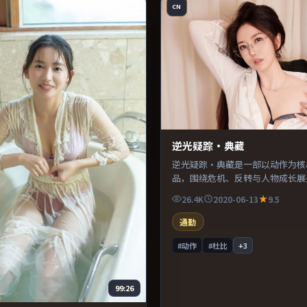
CN
逆光疑踪·典藏
逆光疑踪·典藏是一部以动作为核
品，围绕危机、反转与人物成长展
奏紧凑，值得推荐观看。
26.4K
2020-06-13
9.5
通勤
#动作
#杜比
+
3
99:26