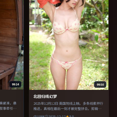
99:14
99:50
北回归线幻梦
节奏紧凑，悬
2025年12月12日 英国院线上映。多条线索并行
叙事牵引。
推进，真相在最后一刻才被完整拼合。剪辑利
头与特写交
落，信息密度高，适合喜欢烧脑与推理的观
106K
2025-12-12
9.0