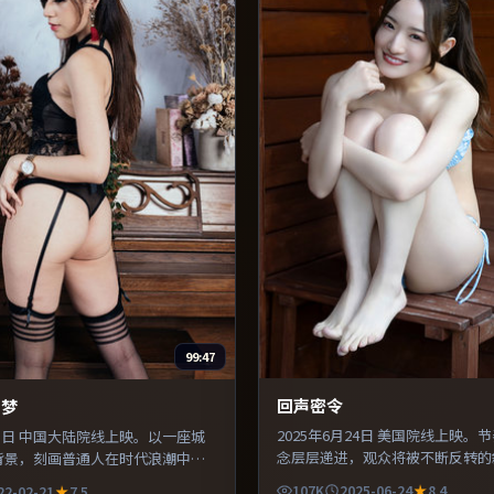
99:47
回声密令
幻梦
2025年6月24日 美国院线上映。
月21日 中国大陆院线上映。以一座城
念层层递进，观众将被不断反转的
背景，刻画普通人在时代浪潮中的
导演在镜头语言上大胆实验，长镜
在镜头语言上大胆实验，长镜头与
107K
2025-06-24
8.4
22-02-21
7.5