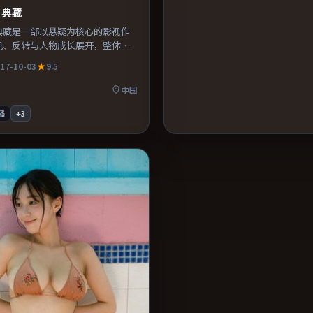
·典藏
典藏是一部以悬疑为核心的影视作
机、反转与人物成长展开，整体节
得推荐观看。
17-10-03
9.5
中国
播
+
3