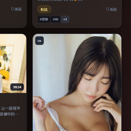
适合周末一
众。适合喜欢现实主义题材的观众，情绪后劲
较足。
美国
杜比
英国
#惊悚
#4K
+
3
CN
99:34
映。以一座城市
浪潮中的抉
，使观众更
保留作者表