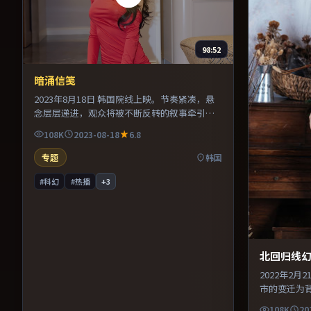
98:52
暗涌信笺
2023年8月18日 韩国院线上映。节奏紧凑，悬
念层层递进，观众将被不断反转的叙事牵引。
剪辑利落，信息密度高，适合喜欢烧脑与推理
108K
2023-08-18
6.8
的观众。整体完成度较高，适合周末一口气看
完。
专题
韩国
#科幻
#热播
+
3
北回归线
2022年2
市的变迁为
抉择。导演
108K
20