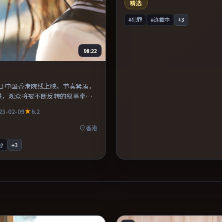
达，口碑潜力不俗。
精选
#犯罪
#连载中
+
3
98:22
月9日 中国香港院线上映。节奏紧凑，
进，观众将被不断反转的叙事牵
镜头语言上大胆实验，长镜头与特
23-02-09
6.2
压迫感。既有类型片爽感，也保留
口碑潜力不俗。
香港
分
+
3