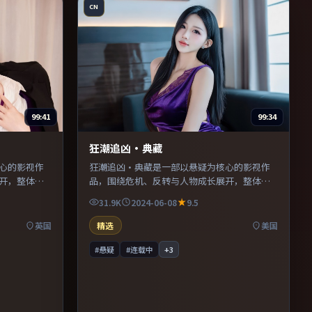
CN
99:41
99:34
狂潮追凶·典藏
心的影视作
狂潮追凶·典藏是一部以悬疑为核心的影视作
开，整体节
品，围绕危机、反转与人物成长展开，整体节
奏紧凑，值得推荐观看。
31.9K
2024-06-08
9.5
英国
精选
美国
#悬疑
#连载中
+
3