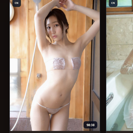
CN
CN
98:38