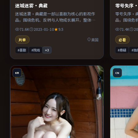
迷城迷雾·典藏
零号失序
迷城迷雾·典藏是一部以喜剧为核心的影视作
零号失序·
品，围绕危机、反转与人物成长展开，整体节
品，围绕危
奏紧凑，值得推荐观看。
奏紧凑，值
71.6K
2023-01-10
9.5
71.4K
20
片单
美国
必看
#喜剧
#院线
+
3
#悬疑
#独
KR
CN