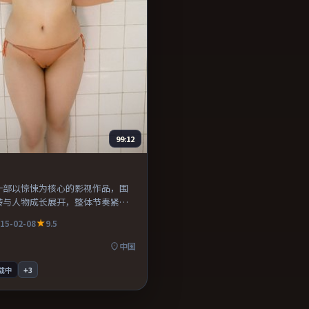
99:12
一部以惊悚为核心的影视作品，围
转与人物成长展开，整体节奏紧
荐观看。
15-02-08
9.5
中国
载中
+
3