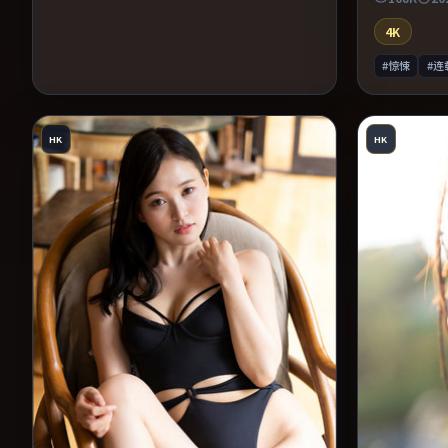
特写交替强
的观众，情
4K
#惊悚
#连
HK
HK