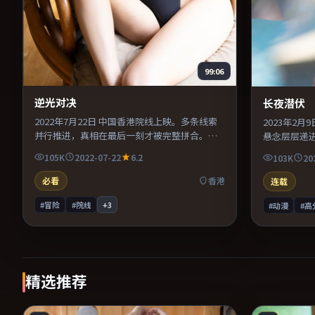
99:06
逆光对决
长夜潜伏
2022年7月22日 中国香港院线上映。多条线索
2023年2
并行推进，真相在最后一刻才被完整拼合。配
悬念层层递
乐与声场设计突出环境质感，使观众更易沉浸
引。导演在
105K
2022-07-22
6.2
103K
20
其中。推荐给偏爱群像戏与命运母题的影迷。
写交替强化
作者表达，
必看
香港
连载
#冒险
#院线
+
3
#动漫
#高
精选推荐