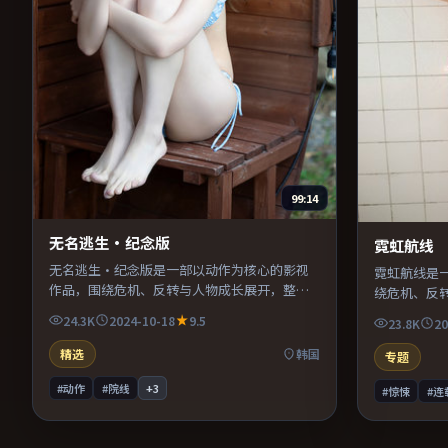
99:14
无名逃生·纪念版
霓虹航线
无名逃生·纪念版是一部以动作为核心的影视
霓虹航线是
作品，围绕危机、反转与人物成长展开，整体
绕危机、反
节奏紧凑，值得推荐观看。
凑，值得推
24.3K
2024-10-18
9.5
23.8K
20
精选
韩国
专题
#动作
#院线
+
3
#惊悚
#连