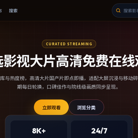
布
搜索
CURATED STREAMING
选影视大片高清免费在线
库与热度榜，
高清大片国产片
即点即播，适配大屏沉浸与移动碎
期每日轮换，口碑佳作与院线级画质同步呈现。
立即观看
浏览分类
8K+
24/7