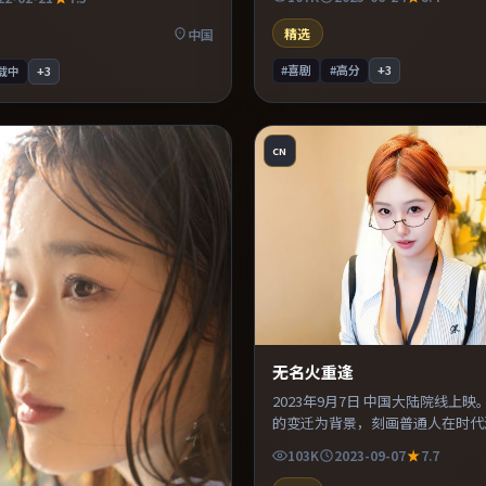
替强化压迫感。整体完成度较高，
化压迫感。适合喜欢现实主义题材
口气看完。
绪后劲较足。
精选
中国
#喜剧
#高分
+
3
载中
+
3
CN
无名火重逢
2023年9月7日 中国大陆院线上
的变迁为背景，刻画普通人在时代
择。配乐与声场设计突出环境质感
103K
2023-09-07
7.7
易沉浸其中。既有类型片爽感，也