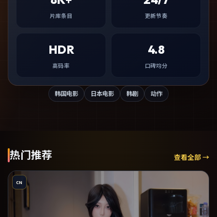
片库条目
更新节奏
HDR
4.8
高码率
口碑均分
韩国电影
日本电影
韩剧
动作
热门推荐
查看全部 →
CN