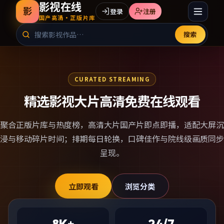
影视在线
影
登录
注册
国产高清·正版片库
搜索
CURATED STREAMING
精选影视大片高清免费在线观看
聚合正版片库与热度榜，
高清大片国产片
即点即播，适配大屏沉
浸与移动碎片时间；排期每日轮换，口碑佳作与院线级画质同步
呈现。
立即观看
浏览分类
8K+
24/7