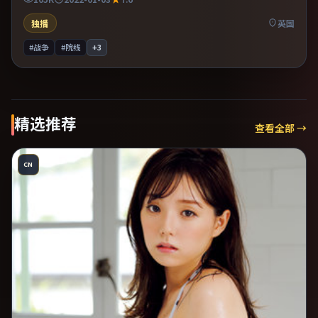
独播
英国
#战争
#院线
+
3
精选推荐
查看全部 →
CN