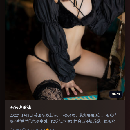
99:48
无名火重逢
2022年1月3日 英国院线上映。节奏紧凑，悬念层层递进，观众将
被不断反转的叙事牵引。配乐与声场设计突出环境质感，使观众更
易沉浸其中。片尾留白意味深长，值得二刷细品台词与构图。
105K
2022-01-03
7.6