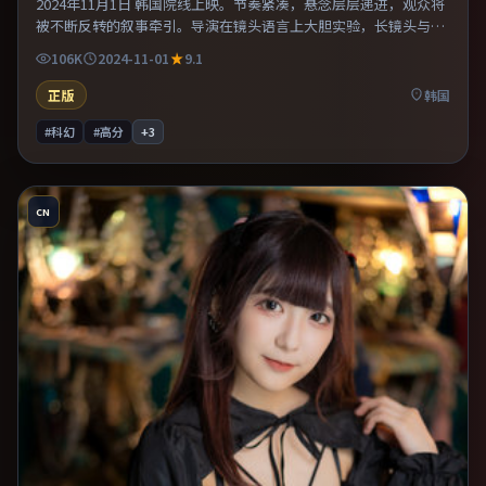
2024年11月1日 韩国院线上映。节奏紧凑，悬念层层递进，观众将
被不断反转的叙事牵引。导演在镜头语言上大胆实验，长镜头与特
写交替强化压迫感。整体完成度较高，适合周末一口气看完。
106K
2024-11-01
9.1
正版
韩国
#科幻
#高分
+
3
CN