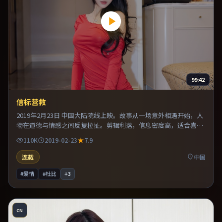
99:42
信标营救
2019年2月23日 中国大陆院线上映。故事从一场意外相遇开始，人
物在道德与情感之间反复拉扯。剪辑利落，信息密度高，适合喜欢
烧脑与推理的观众。既有类型片爽感，也保留作者表达，口碑潜力
110K
2019-02-23
7.9
不俗。
连载
中国
#爱情
#杜比
+
3
CN