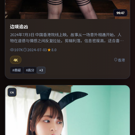
99:47
边境追凶
2024年7月3日 中国香港院线上映。故事从一场意外相遇开始，人
物在道德与情感之间反复拉扯。剪辑利落，信息密度高，适合喜欢
烧脑与推理的观众。既有类型片爽感，也保留作者表达，口碑潜力
107K
2024-07-03
8.0
不俗。
4K
香港
#悬疑
#高分
+
3
CN