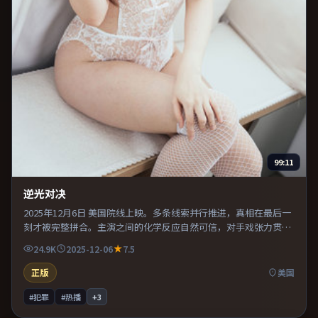
99:11
逆光对决
2025年12月6日 美国院线上映。多条线索并行推进，真相在最后一
刻才被完整拼合。主演之间的化学反应自然可信，对手戏张力贯穿
全片。既有类型片爽感，也保留作者表达，口碑潜力不俗。
24.9K
2025-12-06
7.5
正版
美国
#犯罪
#热播
+
3