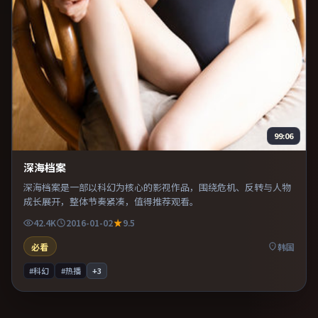
99:06
深海档案
深海档案是一部以科幻为核心的影视作品，围绕危机、反转与人物
成长展开，整体节奏紧凑，值得推荐观看。
42.4K
2016-01-02
9.5
必看
韩国
#科幻
#热播
+
3