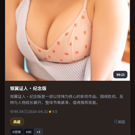
99:23
银翼证人·纪念版
银翼证人·纪念版是一部以惊悚为核心的影视作品，围绕危机、反
转与人物成长展开，整体节奏紧凑，值得推荐观看。
95.5K
2020-04-21
9.5
典藏
美国
#惊悚
#4K
+
3