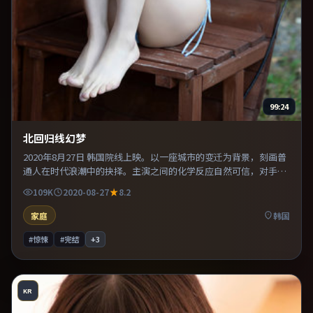
99:24
北回归线幻梦
2020年8月27日 韩国院线上映。以一座城市的变迁为背景，刻画普
通人在时代浪潮中的抉择。主演之间的化学反应自然可信，对手戏
张力贯穿全片。既有类型片爽感，也保留作者表达，口碑潜力不
109K
2020-08-27
8.2
俗。
家庭
韩国
#惊悚
#完结
+
3
KR