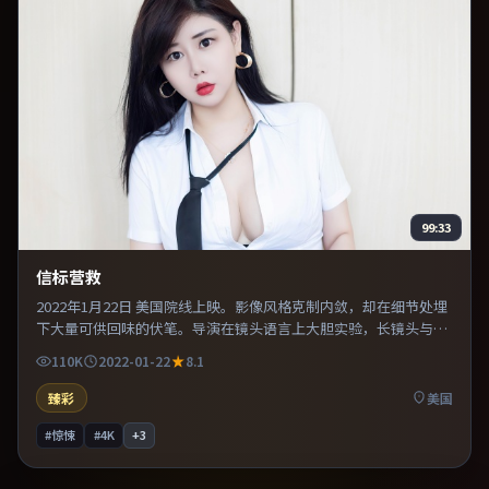
99:33
信标营救
2022年1月22日 美国院线上映。影像风格克制内敛，却在细节处埋
下大量可供回味的伏笔。导演在镜头语言上大胆实验，长镜头与特
写交替强化压迫感。适合喜欢现实主义题材的观众，情绪后劲较
110K
2022-01-22
8.1
足。
臻彩
美国
#惊悚
#4K
+
3