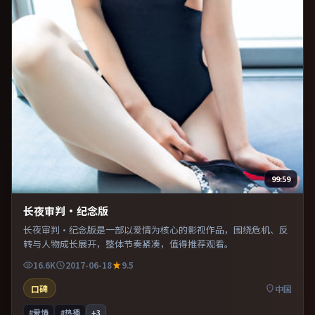
99:59
长夜审判·纪念版
长夜审判·纪念版是一部以爱情为核心的影视作品，围绕危机、反
转与人物成长展开，整体节奏紧凑，值得推荐观看。
16.6K
2017-06-18
9.5
口碑
中国
#爱情
#热播
+
3