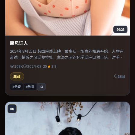
99:23
南风证人
2024年8月25日 韩国院线上映。故事从一场意外相遇开始，人物在
道德与情感之间反复拉扯。主演之间的化学反应自然可信，对手戏
张力贯穿全片。既有类型片爽感，也保留作者表达，口碑潜力不
108K
2024-08-25
8.9
俗。
典藏
韩国
#悬疑
#热播
+
3
HK