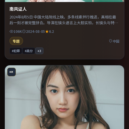
南风证人
2024年8月5日 中国大陆院线上映。多条线索并行推进，真相在最
后一刻才被完整拼合。导演在镜头语言上大胆实验，长镜头与特写
交替强化压迫感。片尾留白意味深长，值得二刷细品台词与构图。
106K
2024-08-05
6.2
专题
中国
#犯罪
#高分
+
3
KR