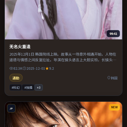
99:41
无名火重逢
2025年12月1日 韩国院线上映。故事从一场意外相遇开始，人物在
道德与情感之间反复拉扯。导演在镜头语言上大胆实验，长镜头与
特写交替强化压迫感。既有类型片爽感，也保留作者表达，口碑潜
82.3K
2025-12-01
9.2
力不俗。
通勤
韩国
#科幻
#独播
+
3
NEW
JP