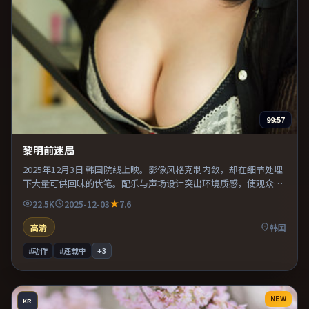
99:57
黎明前迷局
2025年12月3日 韩国院线上映。影像风格克制内敛，却在细节处埋
下大量可供回味的伏笔。配乐与声场设计突出环境质感，使观众更
易沉浸其中。适合喜欢现实主义题材的观众，情绪后劲较足。
22.5K
2025-12-03
7.6
高清
韩国
#动作
#连载中
+
3
NEW
KR