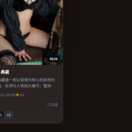
99:38
·典藏
典藏是一部以爱情为核心的影视作
机、反转与人物成长展开，整体节
得推荐观看。
22-09-05
9.5
日本
比
+
3