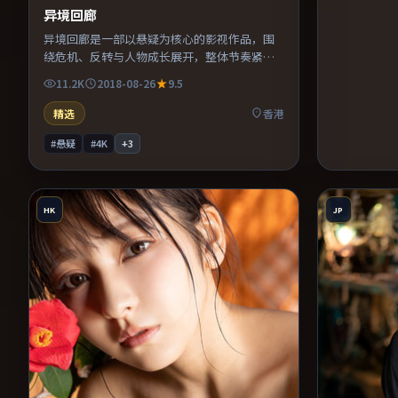
异境回廊
异境回廊是一部以悬疑为核心的影视作品，围
绕危机、反转与人物成长展开，整体节奏紧
凑，值得推荐观看。
11.2K
2018-08-26
9.5
精选
香港
#悬疑
#4K
+
3
HK
JP