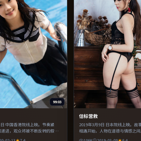
99:03
信标营救
月13日 中国香港院线上映。节奏紧
2019年3月9日 日本院线上映。
层递进，观众将被不断反转的叙事
相遇开始，人物在道德与情感之间
与声场设计突出环境质感，使观众
剪辑利落，信息密度高，适合喜欢
20-02-13
7.4
106K
2019-03-09
6.4