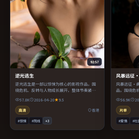
92:57
逆光逃生
风暴远征
逆光逃生是一部以惊悚为核心的影视作品，围
风暴远征·
绕危机、反转与人物成长展开，整体节奏紧
品，围绕危
凑，值得推荐观看。
奏紧凑，值
57.8K
2016-04-20
9.5
56.9K
20
高清
香港
片单
#惊悚
#院线
+
3
#爱情
#杜