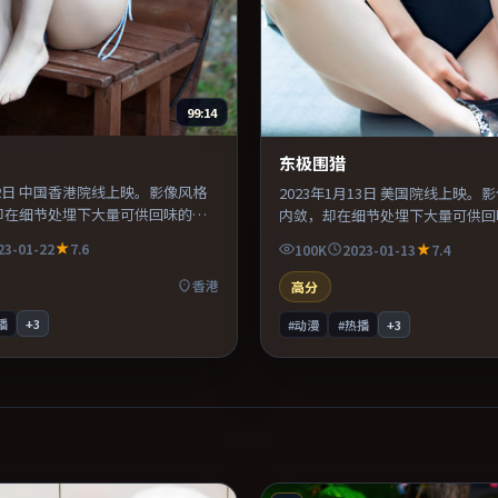
99:14
东极围猎
月22日 中国香港院线上映。影像风格
2023年1月13日 美国院线上映。
却在细节处埋下大量可供回味的伏
内敛，却在细节处埋下大量可供回
镜头语言上大胆实验，长镜头与特
剪辑利落，信息密度高，适合喜欢
23-01-22
7.6
100K
2023-01-13
7.4
压迫感。片尾留白意味深长，值得
的观众。适合喜欢现实主义题材的
词与构图。
后劲较足。
香港
高分
播
+
3
#动漫
#热播
+
3