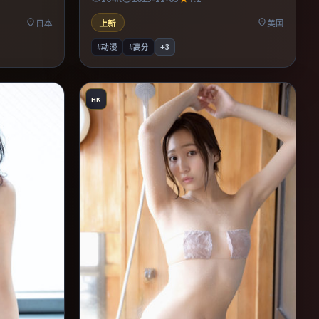
末一口气看
的观众。推荐给偏爱群像戏与命运母题的影
迷。
日本
上新
美国
#动漫
#高分
+
3
HK