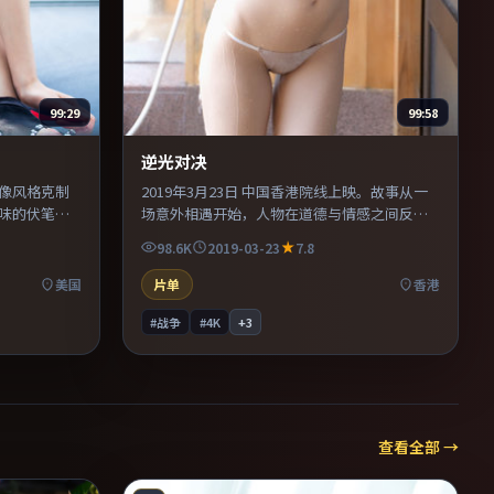
99:29
99:58
逆光对决
影像风格克制
2019年3月23日 中国香港院线上映。故事从一
味的伏笔。
场意外相遇开始，人物在道德与情感之间反复
烧脑与推理
拉扯。美术与服化道还原年代氛围，为人物动
98.6K
2019-03-23
7.8
观众，情绪
机提供可信支撑。既有类型片爽感，也保留作
者表达，口碑潜力不俗。
美国
片单
香港
#战争
#4K
+
3
查看全部 →