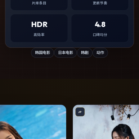
片库条目
更新节奏
HDR
4.8
高码率
口碑均分
韩国电影
日本电影
韩剧
动作
JP