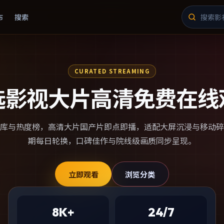
布
搜索
CURATED STREAMING
选影视大片高清免费在线
库与热度榜，
高清大片国产片
即点即播，适配大屏沉浸与移动碎
期每日轮换，口碑佳作与院线级画质同步呈现。
立即观看
浏览分类
8K+
24/7