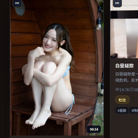
HK
KR
白昼疑踪
白昼疑踪是
绕危机、反
凑，值得推
19.7K
20
杜比
#喜剧
#院
99:34