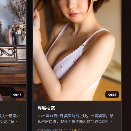
99:47
99:15
浮城档案
故事从一场意外
2025年11月5日 美国院线上映。节奏紧凑，悬
反复拉扯。
念层层递进，观众将被不断反转的叙事牵引。
烧脑与推理
剪辑利落，信息密度高，适合喜欢烧脑与推理
104K
2025-11-05
7.2