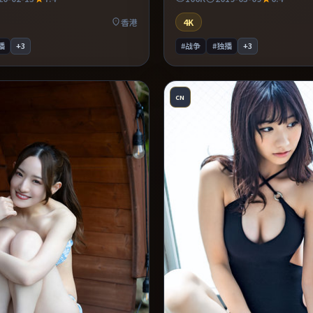
中。适合喜欢现实主义题材的观
的观众。整体完成度较高，适合周
劲较足。
完。
香港
4K
播
+
3
#战争
#独播
+
3
CN