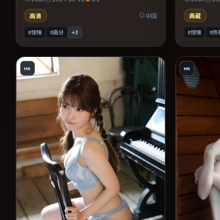
强化压迫感。推荐给偏爱群像戏与命运母题的
更易沉浸其
影迷。
众，情绪后
高清
中国
典藏
#惊悚
#高分
+
3
#惊悚
#热
HK
HK