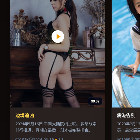
99:37
边境追凶
雾港告别
2024年5月16日 中国大陆院线上映。多条线索
2020年2
并行推进，真相在最后一刻才被完整拼合。导
凑，悬念层
演在镜头语言上大胆实验，长镜头与特写交替
牵引。配乐
108K
2024-05-16
8.1
106K
20