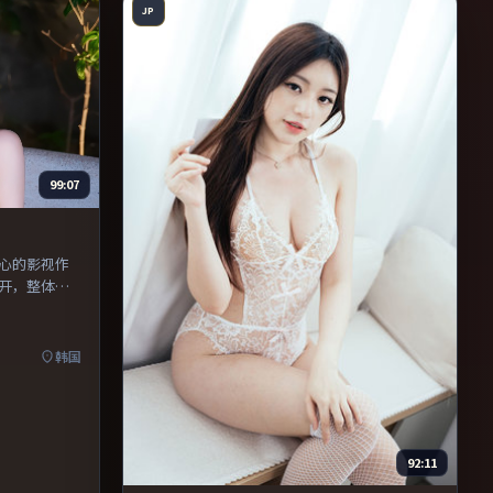
JP
99:07
心的影视作
开，整体节
韩国
92:11