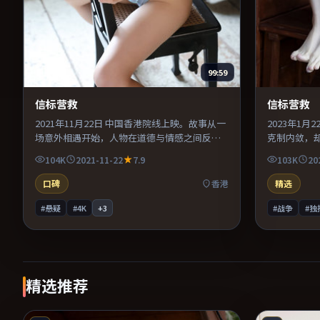
99:59
信标营救
信标营救
2021年11月22日 中国香港院线上映。故事从一
2023年1
场意外相遇开始，人物在道德与情感之间反复
克制内敛，
拉扯。剪辑利落，信息密度高，适合喜欢烧脑
笔。导演在
104K
2021-11-22
7.9
103K
20
与推理的观众。推荐给偏爱群像戏与命运母题
写交替强化
的影迷。
二刷细品台
口碑
香港
精选
#悬疑
#4K
+
3
#战争
#独
精选推荐