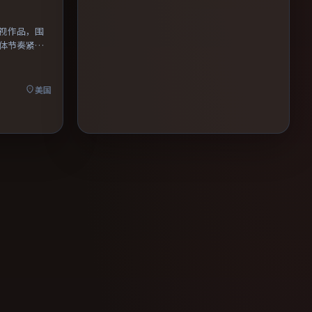
视作品，围
体节奏紧
美国