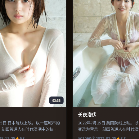
93:33
长夜潜伏
1月25日 日本院线上映。以一座城市的
2022年7月25日 美国院线上映。
，刻画普通人在时代浪潮中的抉
变迁为背景，刻画普通人在时代浪
服化道还原年代氛围，为人物动机
择。配乐与声场设计突出环境质感
25-11-25
6.3
109K
2022-07-25
8.8