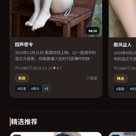
94:24
回声密令
南风证人
2024年12月21日 英国院线上映。以一座城市的
2024年6
变迁为背景，刻画普通人在时代浪潮中的抉
市的变迁为
择。美术与服化道还原年代氛围，为人物动机
抉择。主演
109K
2024-12-21
6.7
108K
20
提供可信支撑。适合喜欢现实主义题材的观
张力贯穿全
众，情绪后劲较足。
众，情绪后
家庭
英国
精选
#动漫
#高分
+
3
#喜剧
#热
精选推荐