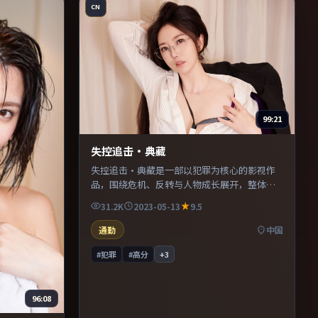
CN
99:21
失控追击·典藏
失控追击·典藏是一部以犯罪为核心的影视作
品，围绕危机、反转与人物成长展开，整体节
奏紧凑，值得推荐观看。
31.2K
2023-05-13
9.5
通勤
中国
#犯罪
#高分
+
3
96:08