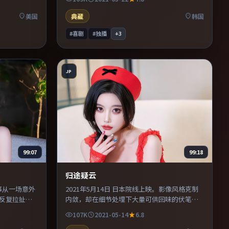
保留作者表
的观众。既有类型片爽感，也保留作者表达，
口碑潜力不俗。
美国
典藏
韩国
#喜剧
#独播
+
3
JP
99:07
99:18
归途疑云
故事从一场意外
2021年5月14日 日本院线上映。影像风格克制
反复拉扯。
内敛，却在细节处埋下大量可供回味的伏笔。
物动机提供
主演之间的化学反应自然可信，对手戏张力贯
107K
2021-05-14
6.8
运母题的影
穿全片。整体完成度较高，适合周末一口气看