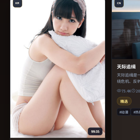
KR
CN
天际追缉
天际追缉是
绕危机、反
凑，值得推
75.4K
20
精选
#动漫
#热
99:35