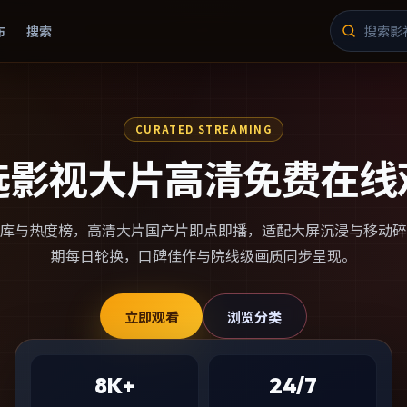
布
搜索
CURATED STREAMING
选影视大片高清免费在线
库与热度榜，
高清大片国产片
即点即播，适配大屏沉浸与移动碎
期每日轮换，口碑佳作与院线级画质同步呈现。
立即观看
浏览分类
8K+
24/7