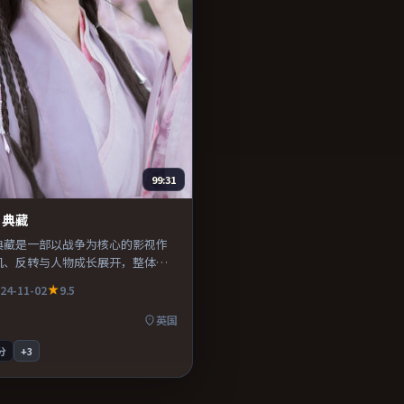
99:31
·典藏
典藏是一部以战争为核心的影视作
机、反转与人物成长展开，整体节
得推荐观看。
24-11-02
9.5
英国
分
+
3