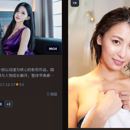
CN
99:54
一部以动漫为核心的影视作品，围
转与人物成长展开，整体节奏紧
荐观看。
17-12-17
9.5
英国
播
+
3