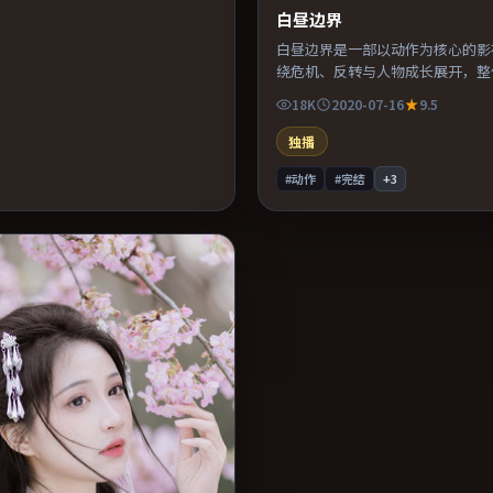
白昼边界
白昼边界是一部以动作为核心的影
绕危机、反转与人物成长展开，整
凑，值得推荐观看。
18K
2020-07-16
9.5
独播
#动作
#完结
+
3