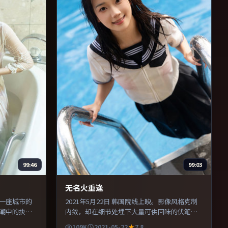
99:46
99:03
无名火重逢
以一座城市的
2021年5月22日 韩国院线上映。影像风格克制
潮中的抉
内敛，却在细节处埋下大量可供回味的伏笔。
，使观众更
剪辑利落，信息密度高，适合喜欢烧脑与推理
109K
2021-05-22
7.8