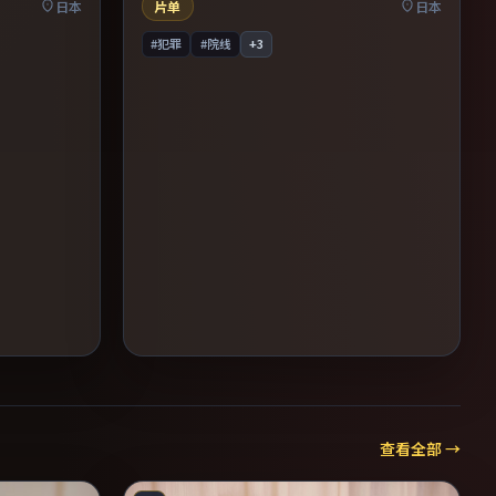
完。
日本
片单
日本
#犯罪
#院线
+
3
查看全部 →