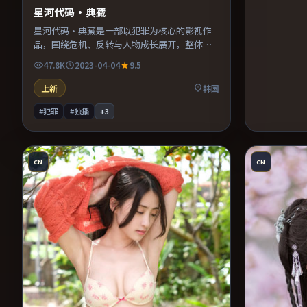
星河代码·典藏
星河代码·典藏是一部以犯罪为核心的影视作
品，围绕危机、反转与人物成长展开，整体节
奏紧凑，值得推荐观看。
47.8K
2023-04-04
9.5
上新
韩国
#犯罪
#独播
+
3
CN
CN