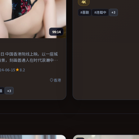
迷。
4K
#喜剧
#连载中
+
3
99:14
月15日 中国香港院线上映。以一座城
背景，刻画普通人在时代浪潮中的
之间的化学反应自然可信，对手戏
24-06-15
8.2
片。适合喜欢现实主义题材的观
劲较足。
香港
播
+
3