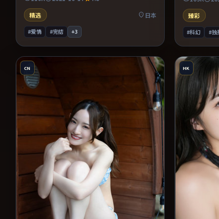
易沉浸其中。整体完成度较高，适合周末一口
提供可信支
气看完。
的影迷。
精选
日本
臻彩
#爱情
#完结
+
3
#科幻
#独
CN
HK