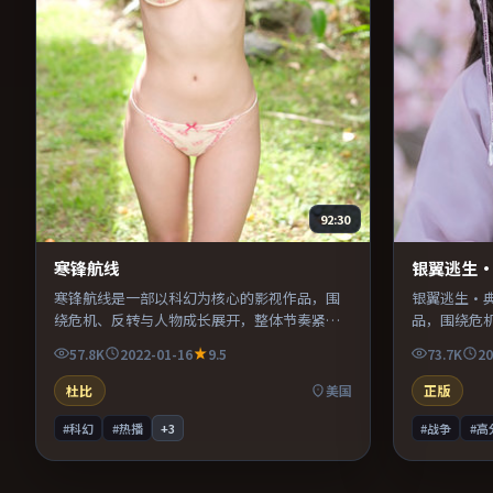
92:30
寒锋航线
银翼逃生
寒锋航线是一部以科幻为核心的影视作品，围
银翼逃生·
绕危机、反转与人物成长展开，整体节奏紧
品，围绕危
凑，值得推荐观看。
奏紧凑，值
57.8K
2022-01-16
9.5
73.7K
20
杜比
美国
正版
#科幻
#热播
+
3
#战争
#高