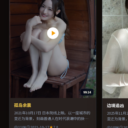
99:14
孤岛余震
边境追凶
2021年10月17日 日本院线上映。以一座城市的
2025年1
变迁为背景，刻画普通人在时代浪潮中的抉
变迁为背景
择。配乐与声场设计突出环境质感，使观众更
择。美术与
110K
2021-10-17
7.8
109K
20