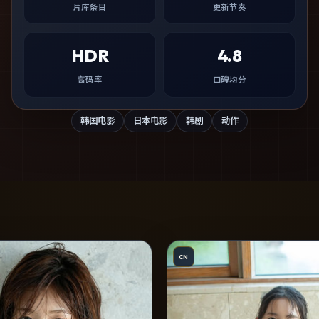
片库条目
更新节奏
HDR
4.8
高码率
口碑均分
韩国电影
日本电影
韩剧
动作
CN