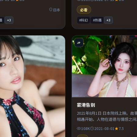
撑。推荐给偏爱群像戏与命运母题
易沉浸其中。既有类型片爽感，也
达，口碑潜力不俗。
日本
必看
播
+
3
#科幻
#热播
+
3
JP
雾港告别
2021年8月1日 日本院线上映。
相遇开始，人物在道德与情感之间
美术与服化道还原年代氛围，为人
108K
2021-08-01
7.5
可信支撑。推荐给偏爱群像戏与命