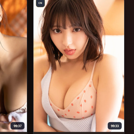
CN
99:37
99:33