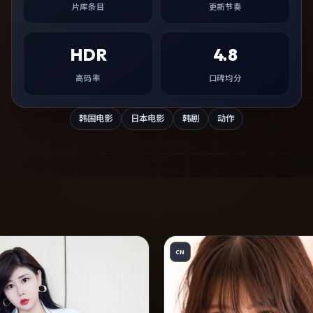
片库条目
更新节奏
HDR
4.8
高码率
口碑均分
韩国电影
日本电影
韩剧
动作
CN