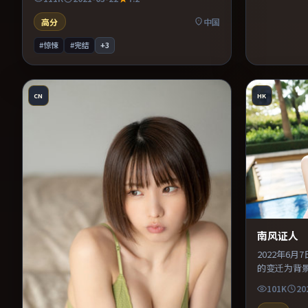
特写交替强化压迫感。片尾留白意味深长，值
得二刷细品台词与构图。
高分
中国
#惊悚
#完结
+
3
CN
HK
南风证人
2022年6
的变迁为背
择。主演之
101K
20
力贯穿全片