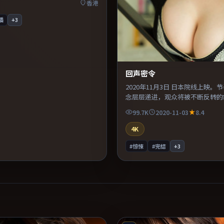
香港
播
+
3
回声密令
2020年11月3日 日本院线上映。
念层层递进，观众将被不断反转的
配乐与声场设计突出环境质感，使
99.7K
2020-11-03
8.4
浸其中。整体完成度较高，适合周
完。
4K
#惊悚
#完结
+
3