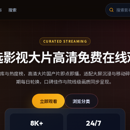
布
搜索
CURATED STREAMING
选影视大片高清免费在线
库与热度榜，
高清大片国产片
即点即播，适配大屏沉浸与移动碎
期每日轮换，口碑佳作与院线级画质同步呈现。
立即观看
浏览分类
8K+
24/7