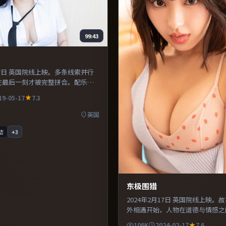
99:43
月17日 英国院线上映。多条线索并行
在最后一刻才被完整拼合。配乐与
出环境质感，使观众更易沉浸其
19-05-17
7.3
偏爱群像戏与命运母题的影迷。
英国
结
+
3
东极围猎
2024年2月17日 英国院线上映。
外相遇开始，人物在道德与情感之
扯。配乐与声场设计突出环境质感
106K
2024-02-17
7.6