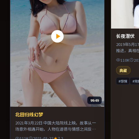
长夜潜伏
2019年5
推进，真相
声场设计突
110K
20
中。推荐给
典藏
#惊悚
#完
99:49
北回归线幻梦
2021年3月22日 中国大陆院线上映。故事从一
场意外相遇开始，人物在道德与情感之间反复
拉扯。导演在镜头语言上大胆实验，长镜头与
111K
2021-03-22
7.2