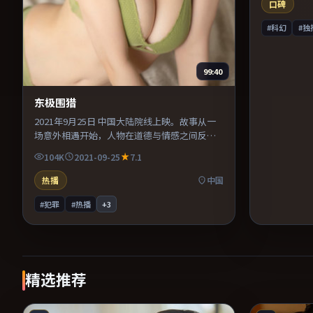
气看完。
口碑
#科幻
#独
99:40
东极围猎
2021年9月25日 中国大陆院线上映。故事从一
场意外相遇开始，人物在道德与情感之间反复
拉扯。主演之间的化学反应自然可信，对手戏
104K
2021-09-25
7.1
张力贯穿全片。推荐给偏爱群像戏与命运母题
的影迷。
热播
中国
#犯罪
#热播
+
3
精选推荐