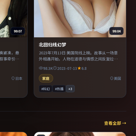
99:07
99:04
北回归线幻梦
节奏紧凑，悬
2023年7月13日 美国院线上映。故事从一场意
叙事牵引。
外相遇开始，人物在道德与情感之间反复拉
观众更易沉
扯。美术与服化道还原年代氛围，为人物动机
98.3K
2023-07-13
6.8
末一口气看
提供可信支撑。整体完成度较高，适合周末一
口气看完。
日本
家庭
美国
#科幻
#热播
+
3
查看全部 →