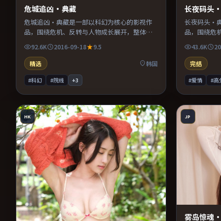
危城追凶·典藏
长夜码头
危城追凶·典藏是一部以科幻为核心的影视作
长夜码头·
品，围绕危机、反转与人物成长展开，整体节
品，围绕危
奏紧凑，值得推荐观看。
奏紧凑，值
92.6K
2016-09-18
9.5
43.6K
20
精选
韩国
完结
#科幻
#院线
+
3
#爱情
#高
HK
JP
雾岛惊魂