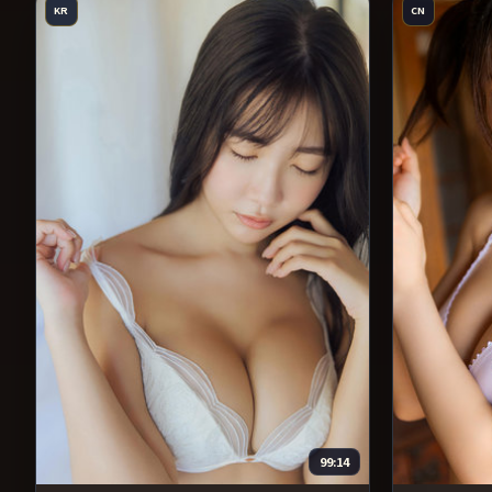
KR
CN
99:14