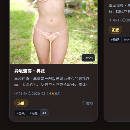
雾岛惊魂·
品，围绕危
奏紧凑，值
46.1K
20
正版
#悬疑
#4K
99:20
异境迷雾·典藏
异境迷雾·典藏是一部以悬疑为核心的影视作
品，围绕危机、反转与人物成长展开，整体节
奏紧凑，值得推荐观看。
21.6K
2020-03-14
9.5
热播
香港
#悬疑
#完结
+
3