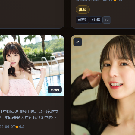
易沉浸其中。推荐给偏爱群像戏与
影迷。
典藏
#悬疑
#独播
+
3
JP
99:59
月7日 中国香港院线上映。以一座城市
景，刻画普通人在时代浪潮中的抉
间的化学反应自然可信，对手戏张
22-06-07
6.8
。整体完成度较高，适合周末一口