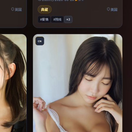
命运母题的
浸其中。既有类型片爽感，也保留作者表达，
口碑潜力不俗。
英国
典藏
美国
#爱情
#院线
+
3
CN