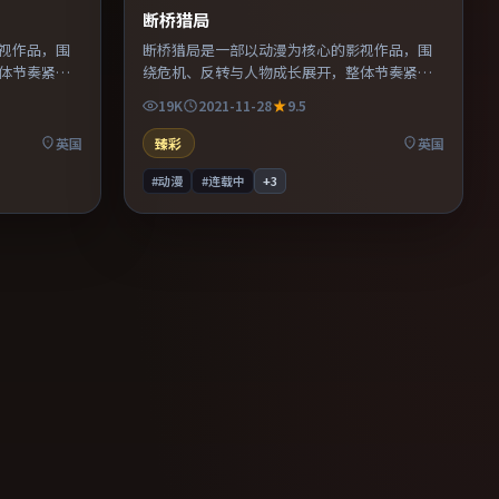
断桥猎局
视作品，围
断桥猎局是一部以动漫为核心的影视作品，围
体节奏紧
绕危机、反转与人物成长展开，整体节奏紧
凑，值得推荐观看。
19K
2021-11-28
9.5
英国
臻彩
英国
#动漫
#连载中
+
3