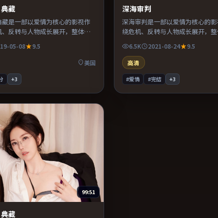
·典藏
深海审判
典藏是一部以爱情为核心的影视作
深海审判是一部以爱情为核心的影
机、反转与人物成长展开，整体节
绕危机、反转与人物成长展开，整
得推荐观看。
凑，值得推荐观看。
19-05-08
9.5
6.5K
2021-08-24
9.5
美国
高清
分
+
3
#爱情
#完结
+
3
99:51
·典藏