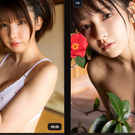
CN
99:05