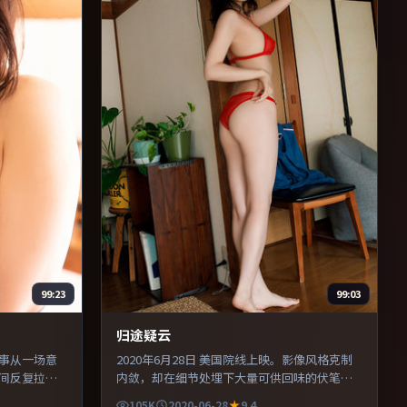
99:23
99:03
归途疑云
故事从一场意
2020年6月28日 美国院线上映。影像风格克制
间反复拉
内敛，却在细节处埋下大量可供回味的伏笔。
，使观众更
配乐与声场设计突出环境质感，使观众更易沉
105K
2020-06-28
9.4