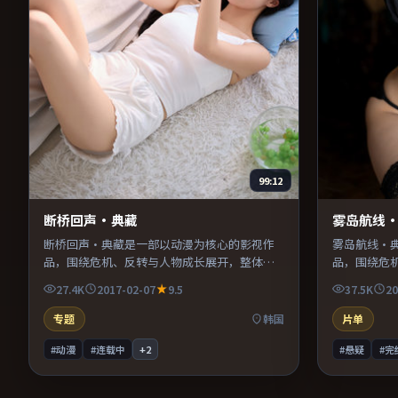
99:12
断桥回声·典藏
雾岛航线
断桥回声·典藏是一部以动漫为核心的影视作
雾岛航线·
品，围绕危机、反转与人物成长展开，整体节
品，围绕危
奏紧凑，值得推荐观看。
奏紧凑，值
27.4K
2017-02-07
9.5
37.5K
20
专题
韩国
片单
#动漫
#连载中
+
2
#悬疑
#完