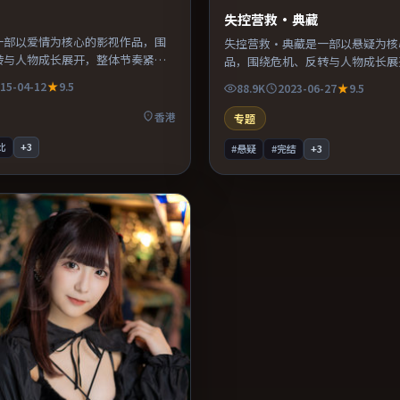
失控营救·典藏
一部以爱情为核心的影视作品，围
失控营救·典藏是一部以悬疑为核
转与人物成长展开，整体节奏紧
品，围绕危机、反转与人物成长展
荐观看。
奏紧凑，值得推荐观看。
15-04-12
9.5
88.9K
2023-06-27
9.5
香港
专题
比
+
3
#悬疑
#完结
+
3