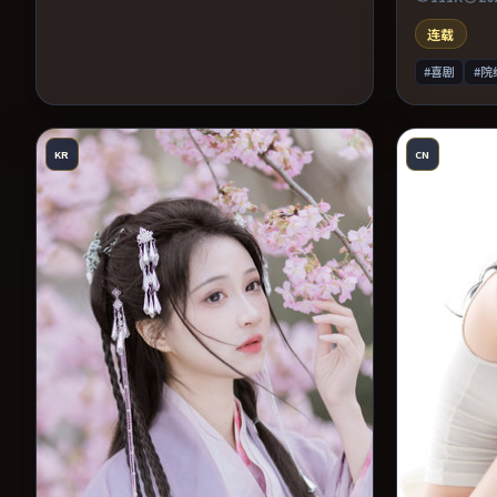
提供可信支
的影迷。
连载
#喜剧
#院
KR
CN