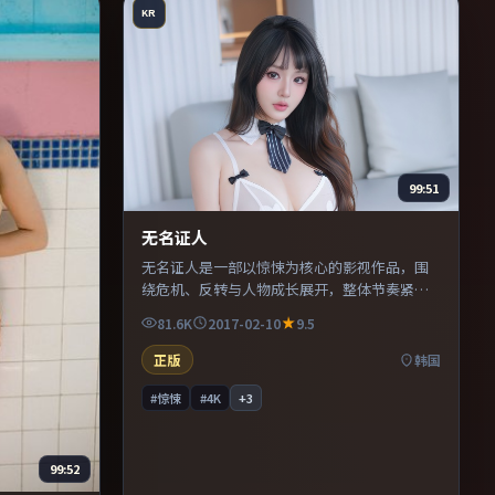
KR
99:51
无名证人
无名证人是一部以惊悚为核心的影视作品，围
绕危机、反转与人物成长展开，整体节奏紧
凑，值得推荐观看。
81.6K
2017-02-10
9.5
正版
韩国
#惊悚
#4K
+
3
99:52