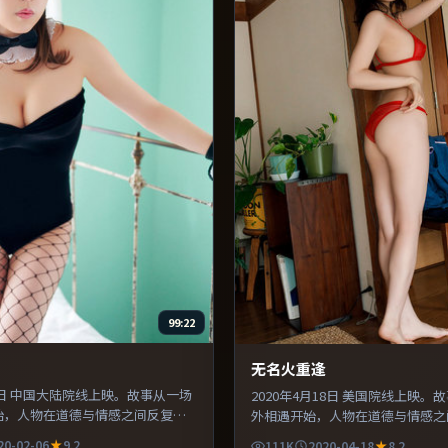
99:22
无名火重逢
月6日 中国大陆院线上映。故事从一场
2020年4月18日 美国院线上映。
始，人物在道德与情感之间反复拉
外相遇开始，人物在道德与情感之
服化道还原年代氛围，为人物动机
扯。主演之间的化学反应自然可信
20-02-06
9.2
111K
2020-04-18
8.2