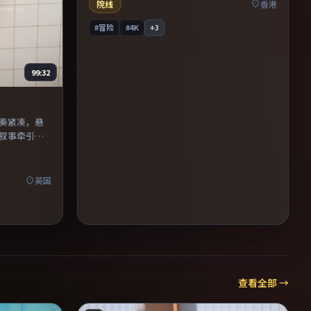
口气看完。
院线
香港
#冒险
#4K
+
3
99:32
节奏紧凑，悬
叙事牵引。
烧脑与推理
母题的影
英国
查看全部 →