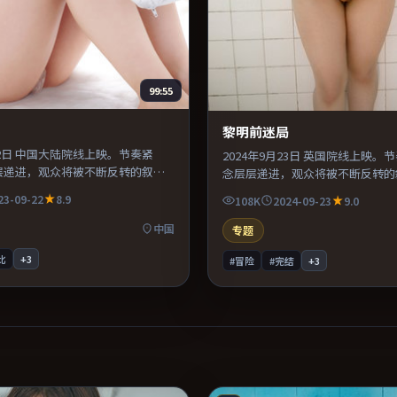
99:55
黎明前迷局
月22日 中国大陆院线上映。节奏紧
2024年9月23日 英国院线上映。
层递进，观众将被不断反转的叙事
念层层递进，观众将被不断反转的
之间的化学反应自然可信，对手戏
剪辑利落，信息密度高，适合喜欢
23-09-22
8.9
108K
2024-09-23
9.0
片。适合喜欢现实主义题材的观
的观众。推荐给偏爱群像戏与命运
劲较足。
迷。
中国
专题
比
+
3
#冒险
#完结
+
3