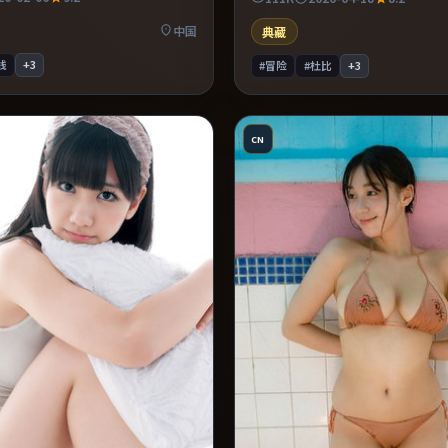
撑。推荐给偏爱群像戏与命运母题
力贯穿全片。适合喜欢现实主义题
情绪后劲较足。
中国
典藏
线
+
3
#冒险
#杜比
+
3
CN