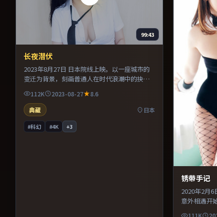
99:43
长夜潜伏
2023年8月27日 日本院线上映。以一座城市的
变迁为背景，刻画普通人在时代浪潮中的抉
择。导演在镜头语言上大胆实验，长镜头与特
112K
2023-08-27
8.6
写交替强化压迫感。推荐给偏爱群像戏与命运
母题的影迷。
典藏
日本
#科幻
#4K
+
3
锈带手记
2020年2
意外相遇开
扯。美术与
111K
20