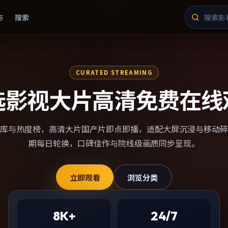
布
搜索
CURATED STREAMING
选影视大片高清免费在线
库与热度榜，
高清大片国产片
即点即播，适配大屏沉浸与移动碎
期每日轮换，口碑佳作与院线级画质同步呈现。
立即观看
浏览分类
8K+
24/7