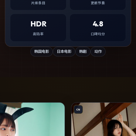
片库条目
更新节奏
HDR
4.8
高码率
口碑均分
韩国电影
日本电影
韩剧
动作
CN