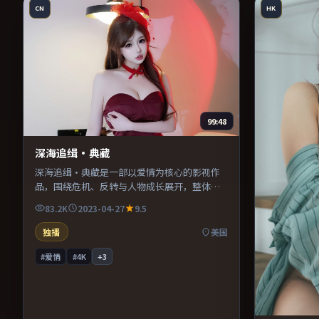
CN
HK
99:48
深海追缉·典藏
深海追缉·典藏是一部以爱情为核心的影视作
品，围绕危机、反转与人物成长展开，整体节
奏紧凑，值得推荐观看。
83.2K
2023-04-27
9.5
独播
美国
#爱情
#4K
+
3