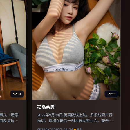
92:03
99:56
孤岛余震
故事从一场意
2022年9月24日 英国院线上映。多条线索并行
间反复拉
推进，真相在最后一刻才被完整拼合。配乐与
，对手戏张
声场设计突出环境质感，使观众更易沉浸其
110K
2022-09-24
8.3