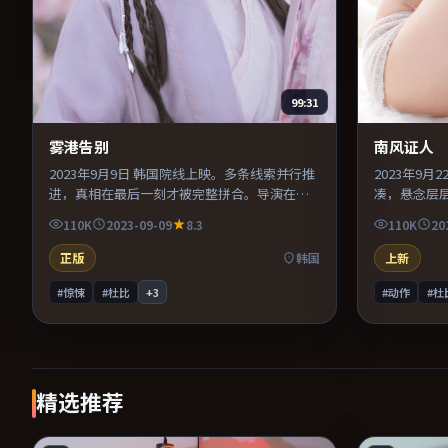
99:31
雾港告别
南风证人
2023年9月9日 韩国院线上映。多条线索并行推
2023年9
进，真相在最后一刻才被完整拼合。导演在镜
凑，悬念层
头语言上大胆实验，长镜头与特写交替强化压
牵引。主演
110K
2023-09-09
8.3
110K
20
迫感。整体完成度较高，适合周末一口气看
张力贯穿全
完。
众，情绪后
正版
韩国
上新
#惊悚
#杜比
+
3
#动作
#杜
精选推荐