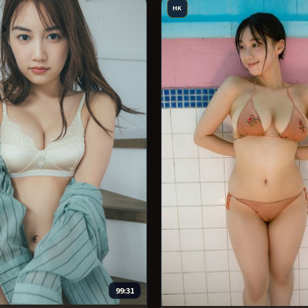
HK
99:31