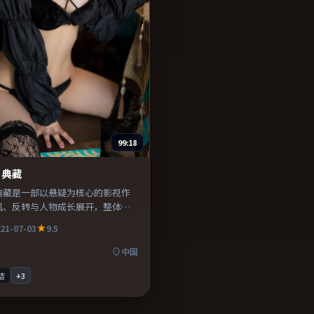
99:18
·典藏
典藏是一部以悬疑为核心的影视作
机、反转与人物成长展开，整体节
得推荐观看。
21-07-03
9.5
中国
结
+
3