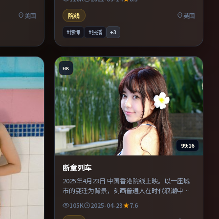
材的观众，
中。既有类型片爽感，也保留作者表达，口碑
潜力不俗。
美国
院线
英国
#惊悚
#独播
+
3
HK
99:16
断章列车
2025年4月23日 中国香港院线上映。以一座城
市的变迁为背景，刻画普通人在时代浪潮中的
抉择。主演之间的化学反应自然可信，对手戏
105K
2025-04-23
7.6
张力贯穿全片。整体完成度较高，适合周末一