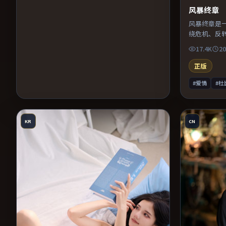
风暴终章
风暴终章是
绕危机、反
凑，值得推
17.4K
20
正版
#爱情
#杜
KR
CN