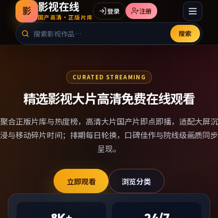
影视在线
影
登录
注册
国产高清·正版片库
搜索
CURATED STREAMING
精选影视大片高清免费在线观看
聚合正版片库与热度榜，
高清大片国产片
即点即播，适配大屏沉
浸与移动碎片时间；排期每日轮换，口碑佳作与院线级画质同步
呈现。
立即观看
浏览分类
8K+
24/7