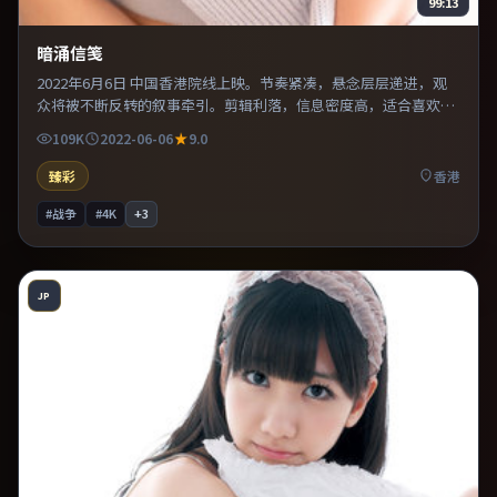
99:13
暗涌信笺
2022年6月6日 中国香港院线上映。节奏紧凑，悬念层层递进，观
众将被不断反转的叙事牵引。剪辑利落，信息密度高，适合喜欢烧
脑与推理的观众。推荐给偏爱群像戏与命运母题的影迷。
109K
2022-06-06
9.0
臻彩
香港
#战争
#4K
+
3
JP