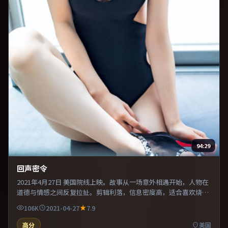
94:29
回声密令
2021年4月27日 美国院线上映。故事从一场意外相遇开始，人物在
道德与情感之间反复拉扯。剪辑利落，信息密度高，适合喜欢烧脑
与推理的观众。片尾留白意味深长，值得二刷细品台词与构图。
106K
2021-04-27
7.9
高分
美国