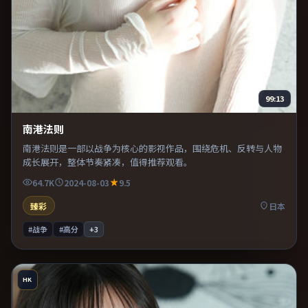
99:13
南港法则
南港法则是一部以战争为核心的影视作品，围绕危机、反转与人物
成长展开，整体节奏紧凑，值得推荐观看。
64.7K
2024-08-03
9.5
臻彩
日本
#战争
#高分
+
3
HK