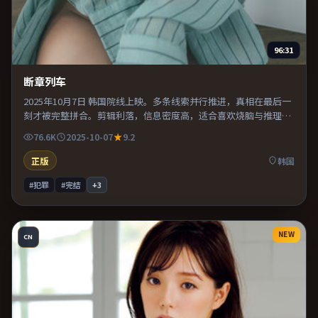
96:31
断章列车
2025年10月7日 韩国院线上映。多条线索并行推进，真相在最后一
刻才被完整拼合。剪辑利落，信息密度高，适合喜欢烧脑与推理的
观众。推荐给偏爱群像戏与命运母题的影迷。
76.6K
2025-10-07
9.2
正版
韩国
#犯罪
#完结
+
3
NEW
CN