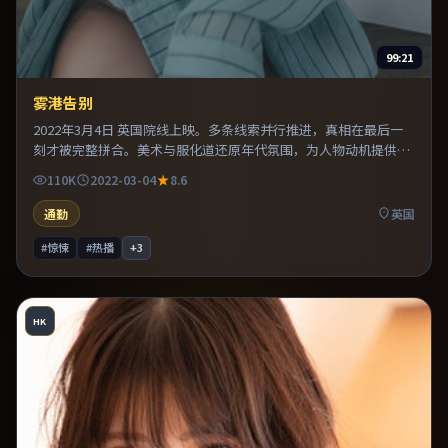
99:21
雾港告别
2022年3月4日 英国院线上映。多条线索并行推进，真相在最后一
刻才被完整拼合。美术与服化道还原年代氛围，为人物动机提供可
信支撑。推荐给偏爱群像戏与命运母题的影迷。
110K
2022-03-04
8.6
通勤
英国
#惊悚
#热播
+
3
HK