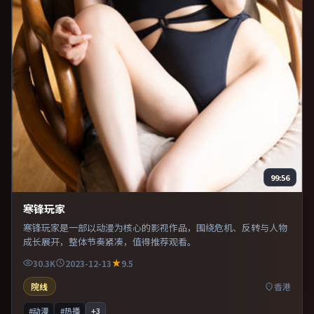
99:56
寒锋玩家
寒锋玩家是一部以动漫为核心的影视作品，围绕危机、反转与人物
成长展开，整体节奏紧凑，值得推荐观看。
30.3K
2023-12-13
9.5
院线
香港
#动漫
#热播
+
3