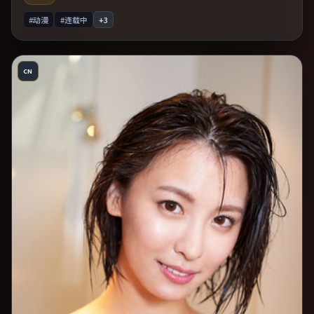
#动漫
#连载中
+
3
CN