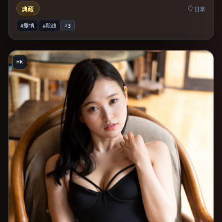
典藏
日本
#爱情
#院线
+
3
HK