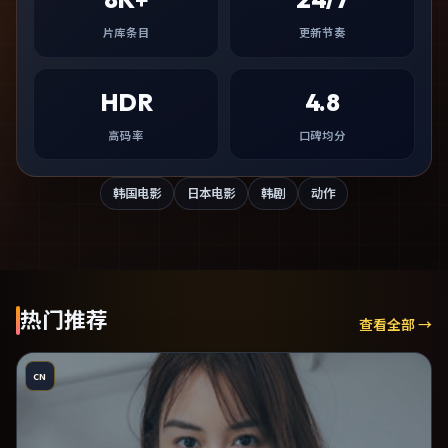
片库条目
更新节奏
HDR
4.8
高码率
口碑均分
韩国电影
日本电影
韩剧
动作
热门推荐
查看全部 →
CN