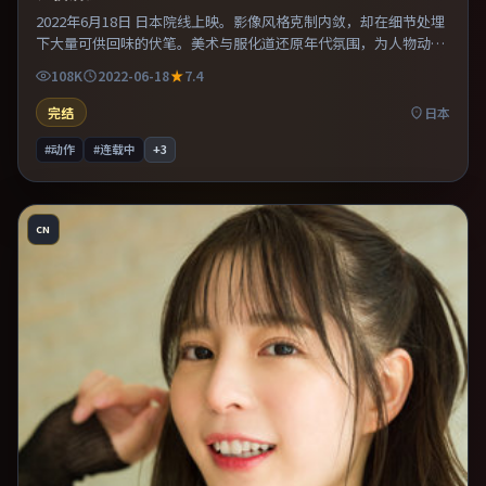
2022年6月18日 日本院线上映。影像风格克制内敛，却在细节处埋
下大量可供回味的伏笔。美术与服化道还原年代氛围，为人物动机
提供可信支撑。片尾留白意味深长，值得二刷细品台词与构图。
108K
2022-06-18
7.4
完结
日本
#动作
#连载中
+
3
CN