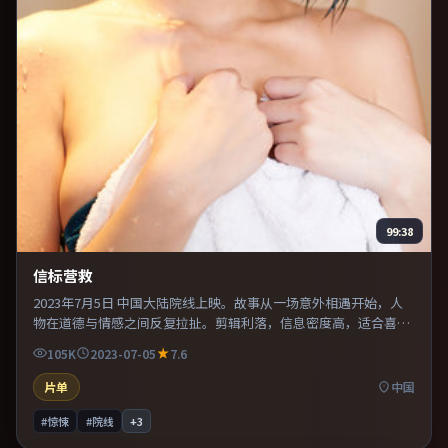
99:38
信标营救
2023年7月5日 中国大陆院线上映。故事从一场意外相遇开始，人
物在道德与情感之间反复拉扯。剪辑利落，信息密度高，适合喜欢
烧脑与推理的观众。整体完成度较高，适合周末一口气看完。
105K
2023-07-05
7.6
片单
中国
#惊悚
#院线
+
3