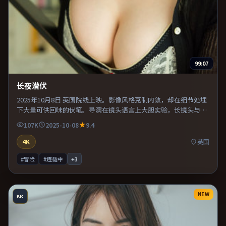
99:07
长夜潜伏
2025年10月8日 英国院线上映。影像风格克制内敛，却在细节处埋
下大量可供回味的伏笔。导演在镜头语言上大胆实验，长镜头与特
写交替强化压迫感。既有类型片爽感，也保留作者表达，口碑潜力
107K
2025-10-08
9.4
不俗。
4K
英国
#冒险
#连载中
+
3
NEW
KR