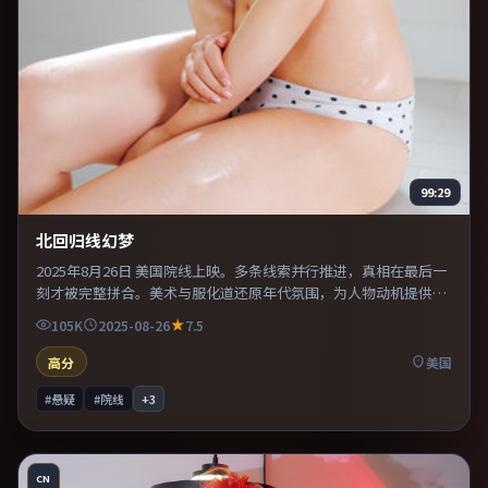
99:29
北回归线幻梦
2025年8月26日 美国院线上映。多条线索并行推进，真相在最后一
刻才被完整拼合。美术与服化道还原年代氛围，为人物动机提供可
信支撑。既有类型片爽感，也保留作者表达，口碑潜力不俗。
105K
2025-08-26
7.5
高分
美国
#悬疑
#院线
+
3
CN