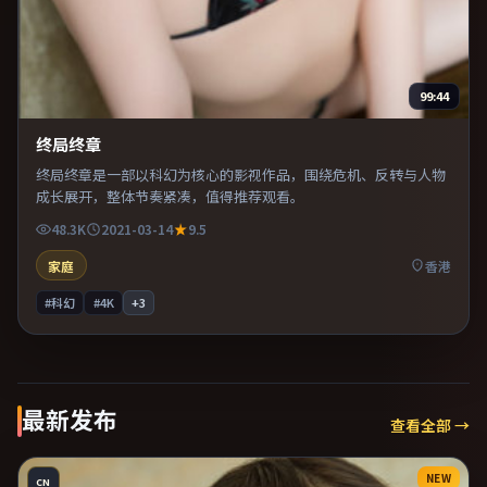
99:44
终局终章
终局终章是一部以科幻为核心的影视作品，围绕危机、反转与人物
成长展开，整体节奏紧凑，值得推荐观看。
48.3K
2021-03-14
9.5
家庭
香港
#科幻
#4K
+
3
最新发布
查看全部 →
NEW
CN