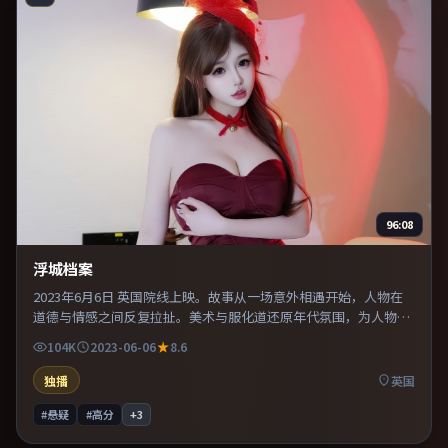
96:08
浮城档案
2023年6月6日 英国院线上映。故事从一场意外相遇开始，人物在
道德与情感之间反复拉扯。美术与服化道还原年代氛围，为人物动
机提供可信支撑。推荐给偏爱群像戏与命运母题的影迷。
104K
2023-06-06
8.6
独播
英国
#悬疑
#高分
+
3