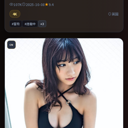
写交替强化压迫感。既有类型片爽感，也保留作者表达，口碑潜力
107K
2025-10-08
9.4
不俗。
4K
英国
#冒险
#连载中
+
3
CN