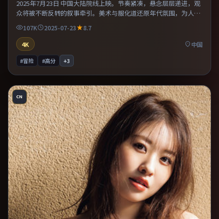
2025年7月23日 中国大陆院线上映。节奏紧凑，悬念层层递进，观
众将被不断反转的叙事牵引。美术与服化道还原年代氛围，为人物
动机提供可信支撑。既有类型片爽感，也保留作者表达，口碑潜力
107K
2025-07-23
8.7
不俗。
4K
中国
#冒险
#高分
+
3
CN