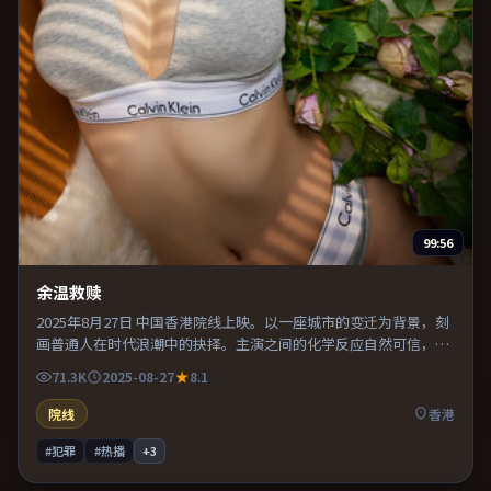
99:56
余温救赎
2025年8月27日 中国香港院线上映。以一座城市的变迁为背景，刻
画普通人在时代浪潮中的抉择。主演之间的化学反应自然可信，对
手戏张力贯穿全片。推荐给偏爱群像戏与命运母题的影迷。
71.3K
2025-08-27
8.1
院线
香港
#犯罪
#热播
+
3