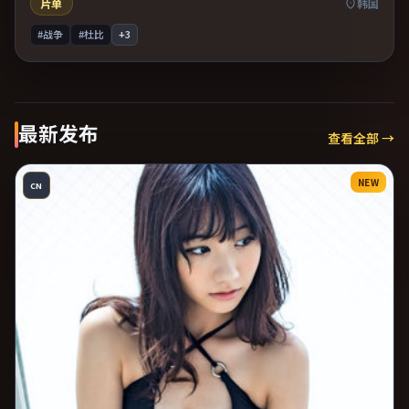
片单
韩国
#战争
#杜比
+
3
最新发布
查看全部 →
NEW
CN