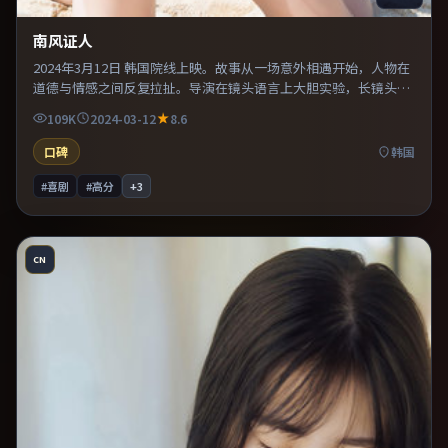
南风证人
2024年3月12日 韩国院线上映。故事从一场意外相遇开始，人物在
道德与情感之间反复拉扯。导演在镜头语言上大胆实验，长镜头与
特写交替强化压迫感。既有类型片爽感，也保留作者表达，口碑潜
109K
2024-03-12
8.6
力不俗。
口碑
韩国
#喜剧
#高分
+
3
CN