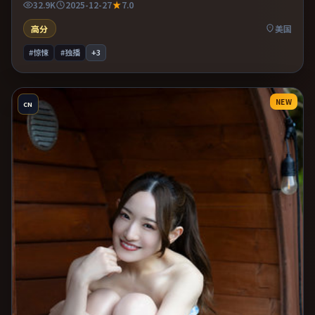
32.9K
2025-12-27
7.0
高分
美国
#惊悚
#独播
+
3
NEW
CN