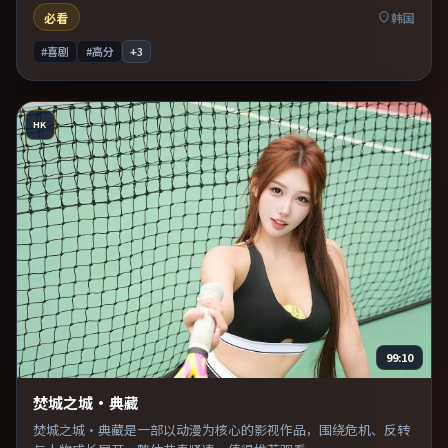
必看
韩国
#喜剧
#高分
+
3
HK
99:10
焚城之城·典藏
焚城之城·典藏是一部以动漫为核心的影视作品，围绕危机、反转