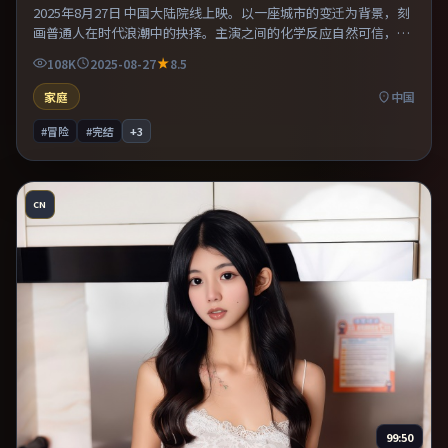
2025年8月27日 中国大陆院线上映。以一座城市的变迁为背景，刻
画普通人在时代浪潮中的抉择。主演之间的化学反应自然可信，对
手戏张力贯穿全片。片尾留白意味深长，值得二刷细品台词与构
108K
2025-08-27
8.5
图。
家庭
中国
#冒险
#完结
+
3
CN
99:50