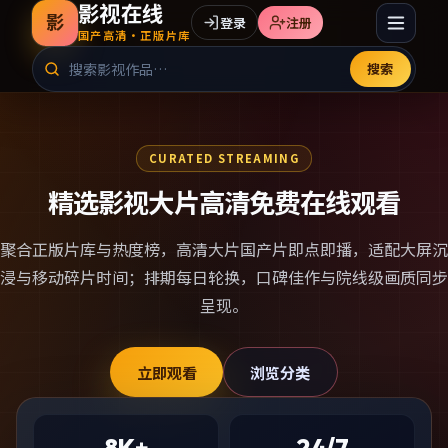
影视在线
影
登录
注册
国产高清·正版片库
搜索
CURATED STREAMING
精选影视大片高清免费在线观看
聚合正版片库与热度榜，
高清大片国产片
即点即播，适配大屏沉
浸与移动碎片时间；排期每日轮换，口碑佳作与院线级画质同步
呈现。
立即观看
浏览分类
8K+
24/7