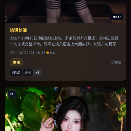
99:37
暗涌信笺
2021年10月15日 英国院线上映。多条线索并行推进，真相在最后
一刻才被完整拼合。导演在镜头语言上大胆实验，长镜头与特写交
替强化压迫感。既有类型片爽感，也保留作者表达，口碑潜力不
111K
2021-10-15
8.6
俗。
高清
英国
#科幻
#4K
+
3
KR