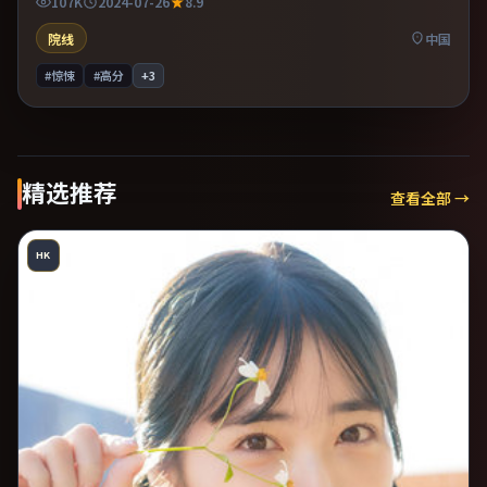
107K
2024-07-26
8.9
图。
院线
中国
#惊悚
#高分
+
3
精选推荐
查看全部 →
HK