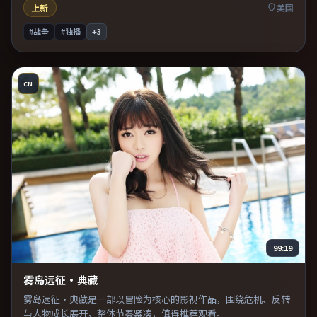
上新
美国
#战争
#独播
+
3
CN
99:19
雾岛远征·典藏
雾岛远征·典藏是一部以冒险为核心的影视作品，围绕危机、反转
与人物成长展开，整体节奏紧凑，值得推荐观看。