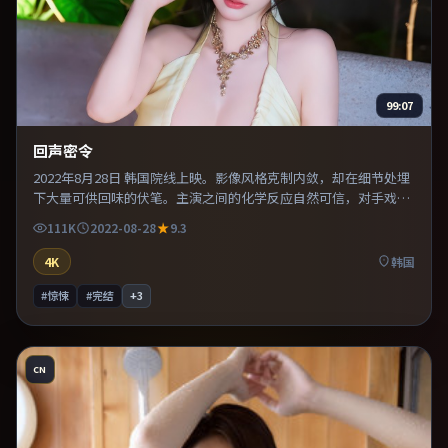
99:07
回声密令
2022年8月28日 韩国院线上映。影像风格克制内敛，却在细节处埋
下大量可供回味的伏笔。主演之间的化学反应自然可信，对手戏张
力贯穿全片。适合喜欢现实主义题材的观众，情绪后劲较足。
111K
2022-08-28
9.3
4K
韩国
#惊悚
#完结
+
3
CN