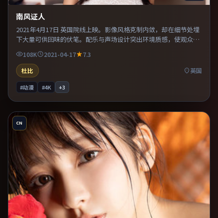
南风证人
2021年4月17日 英国院线上映。影像风格克制内敛，却在细节处埋
下大量可供回味的伏笔。配乐与声场设计突出环境质感，使观众更
易沉浸其中。适合喜欢现实主义题材的观众，情绪后劲较足。
108K
2021-04-17
7.3
杜比
英国
#动漫
#4K
+
3
CN