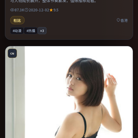
与人物成长展开，整体节奏紧凑，值得推荐观看。
87.3K
2020-12-02
9.5
杜比
香港
#动漫
#热播
+
3
CN