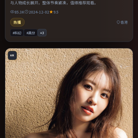
与人物成长展开，整体节奏紧凑，值得推荐观看。
85.3K
2024-12-02
9.5
热播
香港
#科幻
#高分
+
3
KR