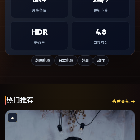
片库条目
更新节奏
HDR
4.8
高码率
口碑均分
韩国电影
日本电影
韩剧
动作
热门推荐
查看全部 →
CN