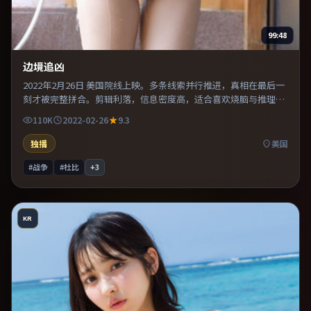
99:48
边境追凶
2022年2月26日 美国院线上映。多条线索并行推进，真相在最后一
刻才被完整拼合。剪辑利落，信息密度高，适合喜欢烧脑与推理的
观众。既有类型片爽感，也保留作者表达，口碑潜力不俗。
110K
2022-02-26
9.3
独播
美国
#战争
#杜比
+
3
KR