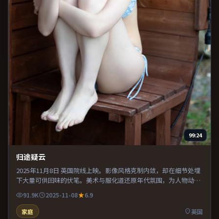
99:24
归途疑云
2025年11月8日 英国院线上映。影像风格克制内敛，却在细节处埋
下大量可供回味的伏笔。美术与服化道还原年代氛围，为人物动机
提供可信支撑。既有类型片爽感，也保留作者表达，口碑潜力不
91.9K
2025-11-08
6.9
俗。
家庭
英国